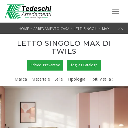
-
-
-
HOME
ARREDAMENTO CASA
LETTI SINGOLI
MAX
LETTO SINGOLO MAX DI
TWILS
Richiedi Preventivo
Sfoglia i Cataloghi
Marca
Materiale
Stile
Tipologia
I più visti a :