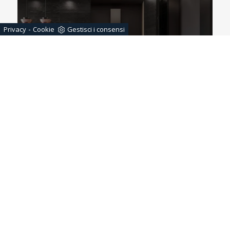
-
Privacy
Cookie
Gestisci i consensi
CUCINE DESIGN
PARETI ATTREZZATE