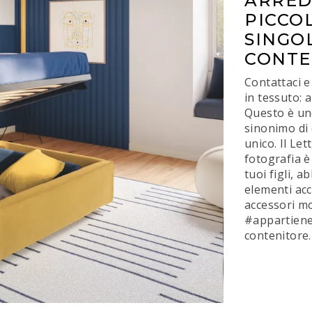
ARRED
PICCOL
SINGO
CONTE
Contattaci e 
in tessuto: 
Questo è uno
sinonimo di 
unico. Il Le
fotografia è
tuoi figli, 
elementi acc
accessori mod
#appartiene 
contenitore.