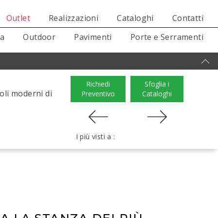
Outlet
Realizzazioni
Cataloghi
Contatti
sa
Outdoor
Pavimenti
Porte e Serramenti
Richiedi
Sfoglia i
goli moderni di
Preventivo
Cataloghi
.
I più visti a :