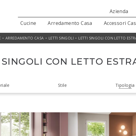
Azienda
Cucine
Arredamento Casa
Accessori Ca
-
-
-
E
ARREDAMENTO CASA
LETTI SINGOLI
LETTI SINGOLI CON LETTO ESTR
 SINGOLI CON LETTO ESTR
riale
Stile
Tipologia