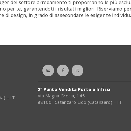
ager del settore arredamento ti proporranno le più esclus
o per te, garantendoti i risultati migliori. Riserviamo pe
ure di design, in grado di assecondare le esigenze individu
2º Punto Vendita Porte e Infissi
Via Magna Grecia, 145
ia) – IT
88100- Catanzaro Lido (Catanzaro) – IT