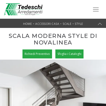
-
-
-
HOME
ACCESSORI CASA
SCALE
STYLE
SCALA MODERNA STYLE DI
NOVALINEA
Richiedi Preventivo
Sfoglia i Cataloghi