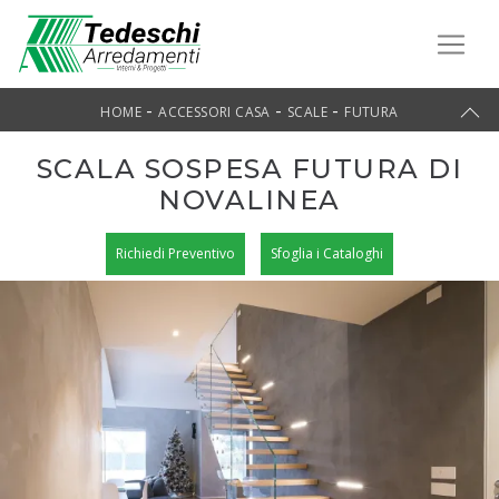
-
-
-
HOME
ACCESSORI CASA
SCALE
FUTURA
SCALA SOSPESA FUTURA DI
NOVALINEA
Richiedi Preventivo
Sfoglia i Cataloghi