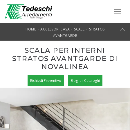
-
-
-
HOME
ACCESSORI CASA
SCALE
STRATOS
AVANTGARDE
SCALA PER INTERNI
STRATOS AVANTGARDE DI
NOVALINEA
Richiedi Preventivo
Sfoglia i Cataloghi