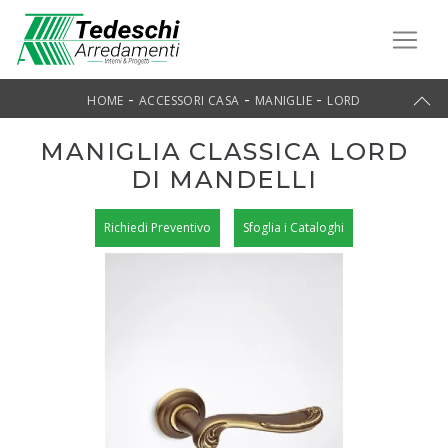
-
-
-
HOME
ACCESSORI CASA
MANIGLIE
LORD
MANIGLIA CLASSICA LORD
DI MANDELLI
Richiedi Preventivo
Sfoglia i Cataloghi