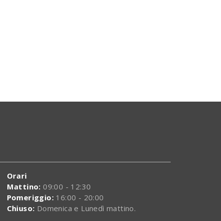
Zeit
N
Orari
Mattino:
09:00 - 12:30
Pomeriggio:
16:00 - 20:00
Chiuso:
Domenica e Lunedì mattino.