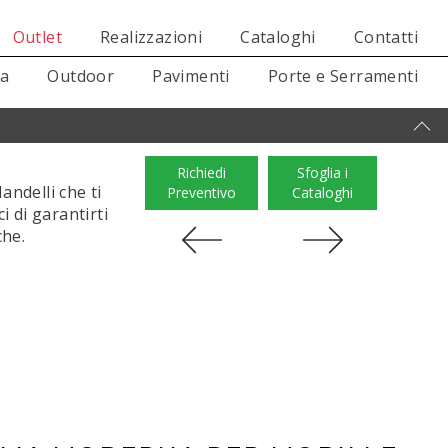
Outlet
Realizzazioni
Cataloghi
Contatti
sa
Outdoor
Pavimenti
Porte e Serramenti
Richiedi
Sfoglia i
andelli che ti
Preventivo
Cataloghi
i di garantirti
che.