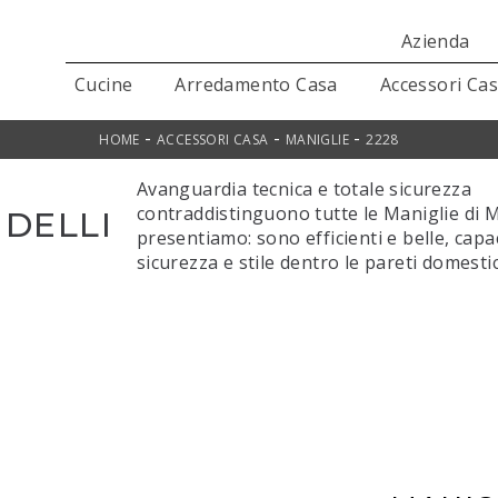
Azienda
Cucine
Arredamento Casa
Accessori Ca
-
-
-
HOME
ACCESSORI CASA
MANIGLIE
2228
Avanguardia tecnica e totale sicurezza
contraddistinguono tutte le Maniglie di M
NDELLI
presentiamo: sono efficienti e belle, capac
sicurezza e stile dentro le pareti domesti