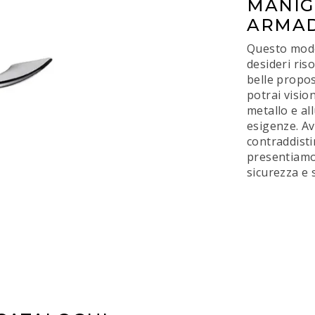
MANIG
ARMAD
Questo model
desideri ris
belle propo
potrai visio
metallo e al
esigenze. Av
contraddisti
presentiamo:
sicurezza e 