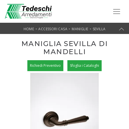
-
-
-
HOME
ACCESSORI CASA
MANIGLIE
SEVILLA
MANIGLIA SEVILLA DI
MANDELLI
Richiedi Preventivo
Sfoglia i Cataloghi