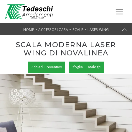
-
-
-
HOME
ACCESSORI CASA
SCALE
LASER WING
SCALA MODERNA LASER
WING DI NOVALINEA
Richiedi Preventivo
Sfoglia i Cataloghi