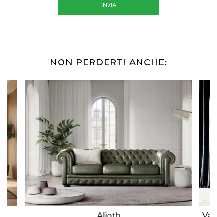
INVIA
NON PERDERTI ANCHE:
Alioth
Val