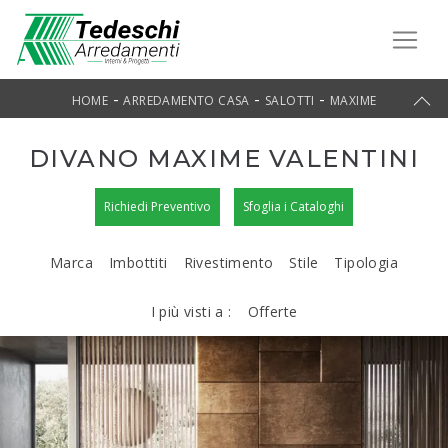
-
-
-
HOME
ARREDAMENTO CASA
SALOTTI
MAXIME
DIVANO MAXIME VALENTINI
Richiedi Preventivo
Sfoglia i Cataloghi
Marca
Imbottiti
Rivestimento
Stile
Tipologia
I più visti a :
Offerte