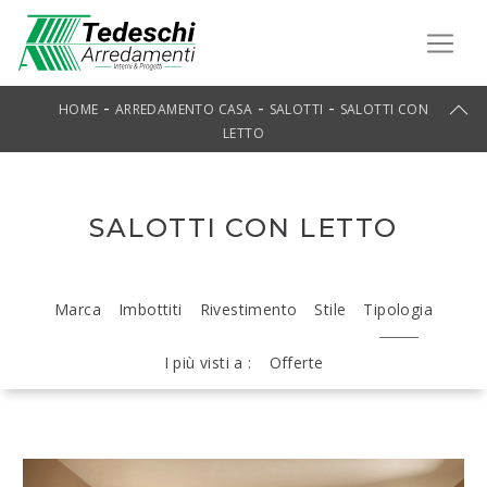
-
-
-
HOME
ARREDAMENTO CASA
SALOTTI
SALOTTI CON
LETTO
SALOTTI CON LETTO
Marca
Imbottiti
Rivestimento
Stile
Tipologia
I più visti a :
Offerte