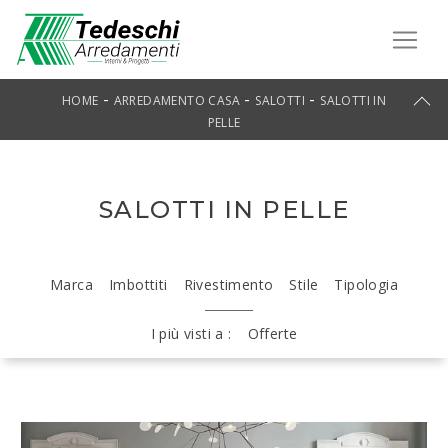
-
-
-
HOME
ARREDAMENTO CASA
SALOTTI
SALOTTI IN
PELLE
SALOTTI IN PELLE
Marca
Imbottiti
Rivestimento
Stile
Tipologia
I più visti a :
Offerte