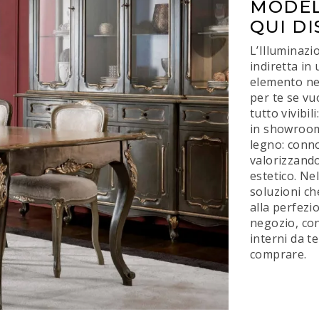
MODEL
QUI DI
L’Illuminazio
indiretta in
elemento ne
per te se vu
tutto vivibil
in showroom.
legno: conno
valorizzando
estetico. N
soluzioni ch
alla perfezi
negozio, con
interni da t
comprare.