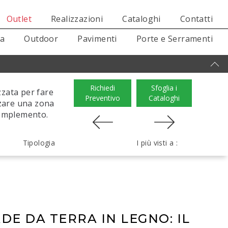
Outlet
Realizzazioni
Cataloghi
Contatti
sa
Outdoor
Pavimenti
Porte e Serramenti
Richiedi
Sfoglia i
izzata per fare
Preventivo
Cataloghi
zzare una zona
complemento.
Tipologia
I più visti a :
DE DA TERRA IN LEGNO: IL