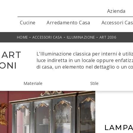
Azienda
Cucine
Arredamento Casa
Accessori Ca
-
-
-
HOME
ACCESSORI CASA
ILLUMINAZIONE
ART 2036
 ART
L’Illuminazione classica per interni è util
luce indiretta in un locale oppure enfati
FONI
di casa, un elemento nel dettaglio o un 
Materiale
Stile
LAMPA