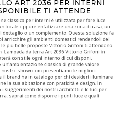
LO ART 2036 PER INTERNI
SPONIBILE TI ATTENDE
ne classica per interni è utilizzata per fare luce
 un locale oppure enfatizzare una zona di casa, un
l dettaglio o un complemento. Questa soluzione fa
oi arricchire gli ambienti domestici rendendoli del
i: le più belle proposte Vittorio Grifoni ti attendono
 Lampada da terra Art 2036 Vittorio Grifoni in
terà con stile ogni interno di cui disponi,
 un'ambientazione classica di grande valore
el nostro showroom presentiamo le migliori
e il brand ha in catalogo per chi desideri illuminare
one la sua abitazione con praticità e design. In
 i suggerimenti dei nostri architetti e le luci per
erra, saprai come disporre i punti luce e quali