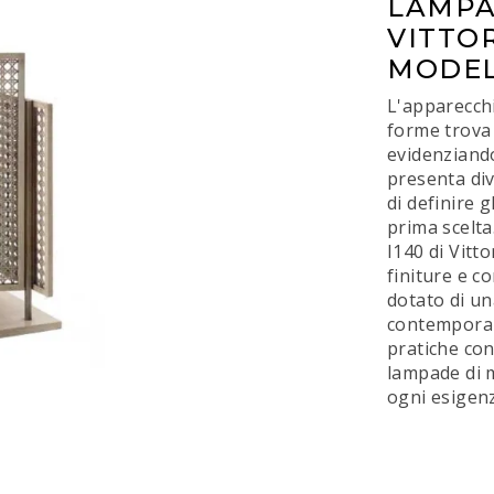
LAMPA
VITTOR
MODEL
L'apparecchi
forme trova p
evidenziando
presenta div
di definire g
prima scelta
I140 di Vitto
finiture e c
dotato di un
contemporan
pratiche con
lampade di 
ogni esigenz