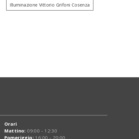
Illuminazione Vittorio Grifoni Cosenza
Lampadario 18 luci 539
Art
Orari
Mattino:
09:00 - 12:30
Pomeriggio:
16:00 - 20:00