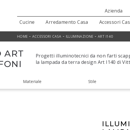
Azienda
Cucine
Arredamento Casa
Accessori Ca
-
-
-
HOME
ACCESSORI CASA
ILLUMINAZIONE
ART I140
 ART
Progetti illuminotecnici da non farti scap
IFONI
la lampada da terra design Art I140 di Vitt
Materiale
Stile
ILLUM