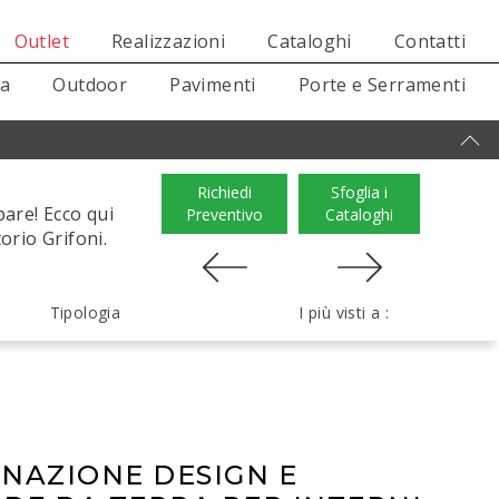
Outlet
Realizzazioni
Cataloghi
Contatti
sa
Outdoor
Pavimenti
Porte e Serramenti
Richiedi
Sfoglia i
pare! Ecco qui
Preventivo
Cataloghi
orio Grifoni.
Tipologia
I più visti a :
INAZIONE DESIGN E