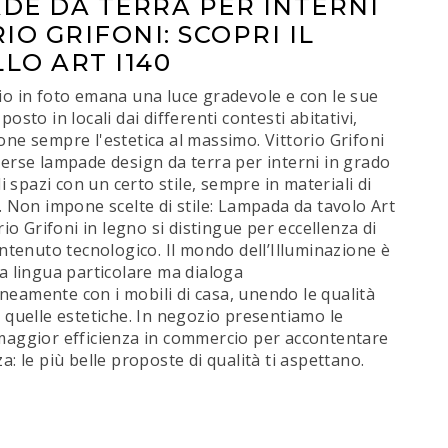
DE DA TERRA PER INTERNI
IO GRIFONI: SCOPRI IL
LO ART I140
o in foto emana una luce gradevole e con le sue
osto in locali dai differenti contesti abitativi,
ne sempre l'estetica al massimo. Vittorio Grifoni
erse lampade design da terra per interni in grado
li spazi con un certo stile, sempre in materiali di
. Non impone scelte di stile: Lampada da tavolo Art
rio Grifoni in legno si distingue per eccellenza di
ontenuto tecnologico. Il mondo dell’Illuminazione è
a lingua particolare ma dialoga
eamente con i mobili di casa, unendo le qualità
 quelle estetiche. In negozio presentiamo le
maggior efficienza in commercio per accontentare
a: le più belle proposte di qualità ti aspettano.