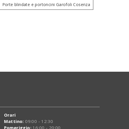
Porte blindate e portoncini Garofoli Cosenza
Sovrana Gavisio Cinze
Regina Ro
Orari
Mattino:
09:00 - 12:30
Pomeriggio:
16:00 - 20:00