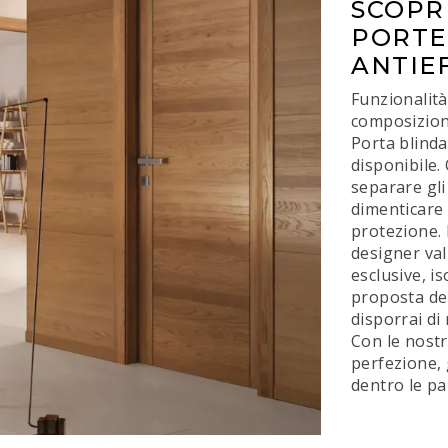
SCOPR
PORTE
ANTIE
Funzionalit
composizioni
Porta blinda
disponibile.
separare gli
dimenticare 
protezione. 
designer val
esclusive, i
proposta del
disporrai di 
Con le nostr
perfezione, 
dentro le pa