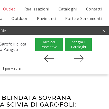
Outlet
Realizzazioni
Cataloghi
Contatti
sa
Outdoor
Pavimenti
Porte e Serramenti
IVIA
Richiedi
Sfoglia i
arofoli: clicca
Preventivo
Cataloghi
ana Pangea
I più visti a :
 BLINDATA SOVRANA
 SCIVIA DI GAROFOLI: