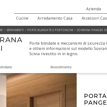
Azienda
Cucine
Arredamento Casa
Accessori Ca
-
-
-
ME
SERRAMENTI
PORTE BLINDATE E PORTONCINI
SOVRANA PANGEA SC
VRANA
Porte blindate e meccanismi di sicurezza G
I
e ottieni informazioni sul modello Sovr
Scivia rivestito in in legno.
blindate
Rivestimento
PORTA
PANGEA