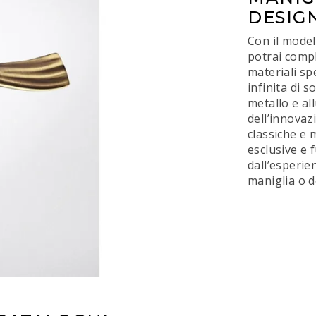
DESIG
Con il model
potrai compl
materiali sp
infinita di 
metallo e al
dell’innovaz
classiche e 
esclusive e 
dall’esperie
maniglia o d