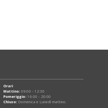
Jet
2
Orari
Mattino:
09:00 - 12:30
Pomeriggio:
16:00 - 20:00
Chiuso:
Domenica e Lunedì mattino.