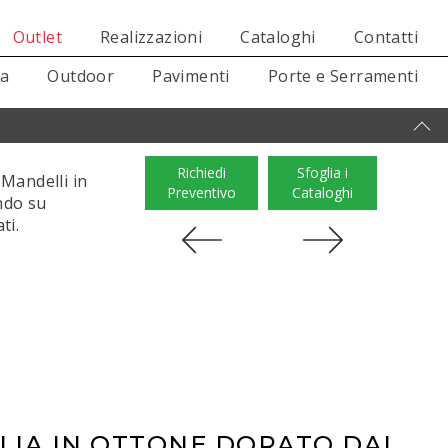
Outlet
Realizzazioni
Cataloghi
Contatti
sa
Outdoor
Pavimenti
Porte e Serramenti
Richiedi
Sfoglia i
 Mandelli in
Preventivo
Cataloghi
ndo su
ti.
LIA IN OTTONE DORATO DAL