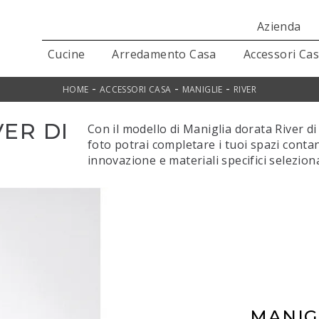
Azienda
Cucine
Arredamento Casa
Accessori Ca
-
-
-
HOME
ACCESSORI CASA
MANIGLIE
RIVER
ER DI
Con il modello di Maniglia dorata River di
foto potrai completare i tuoi spazi conta
innovazione e materiali specifici seleziona
MANIG