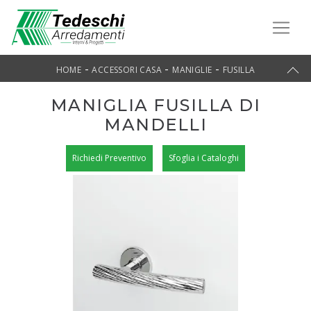
-
-
-
HOME
ACCESSORI CASA
MANIGLIE
FUSILLA
MANIGLIA FUSILLA DI
MANDELLI
Richiedi Preventivo
Sfoglia i Cataloghi