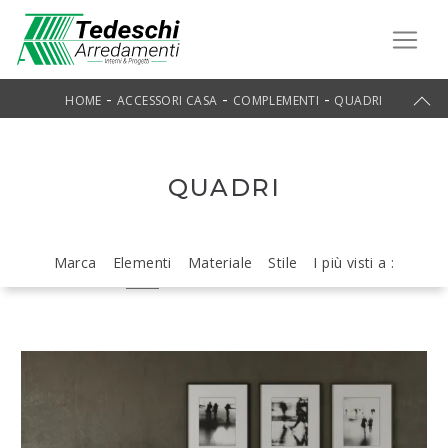
-
-
-
HOME
ACCESSORI CASA
COMPLEMENTI
QUADRI
QUADRI
Marca
Elementi
Materiale
Stile
I più visti a :