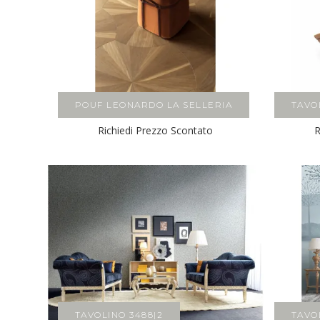
POUF LEONARDO LA SELLERIA
TAVO
Richiedi Prezzo Scontato
R
TAVOLINO 3488|2
TAVO