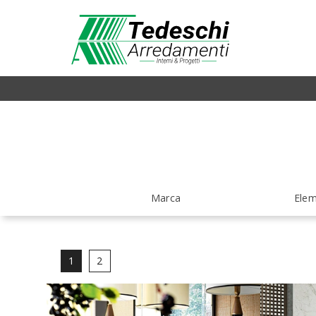
Marca
Elem
1
2