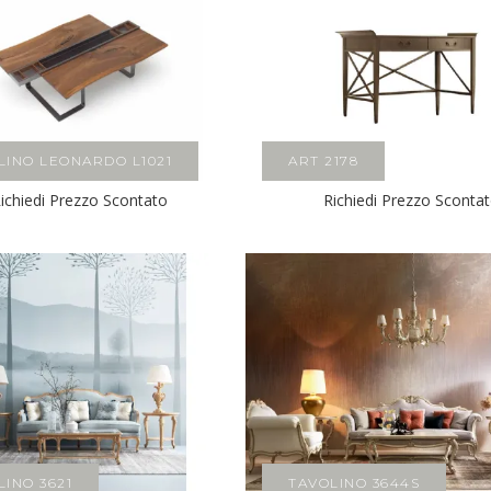
LINO LEONARDO L1021
ART 2178
ichiedi Prezzo Scontato
Richiedi Prezzo Sconta
LINO 3621
TAVOLINO 3644S