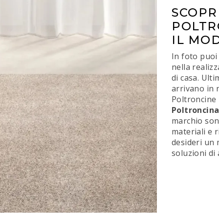
SCOPRI
POLTR
IL MO
In foto puoi
nella realizz
di casa. Ulti
arrivano in 
Poltroncine
Poltroncina
marchio sono
materiali e r
desideri un 
soluzioni di