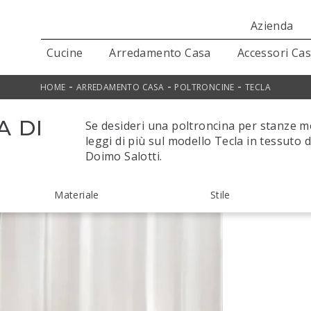
Azienda
Cucine
Arredamento Casa
Accessori Ca
-
-
-
HOME
ARREDAMENTO CASA
POLTRONCINE
TECLA
A DI
Se desideri una poltroncina per stanze mo
leggi di più sul modello Tecla in tessuto 
Doimo Salotti.
Materiale
Stile