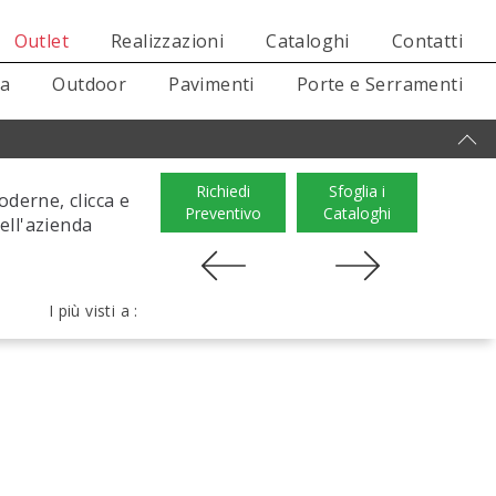
Outlet
Realizzazioni
Cataloghi
Contatti
sa
Outdoor
Pavimenti
Porte e Serramenti
Richiedi
Sfoglia i
derne, clicca e
Preventivo
Cataloghi
dell'azienda
I più visti a :