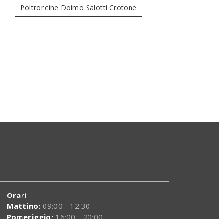
Poltroncine Doimo Salotti Crotone
Ascot
C
Orari
Mattino:
09:00 - 12:30
Pomeriggio:
16:00 - 20:00