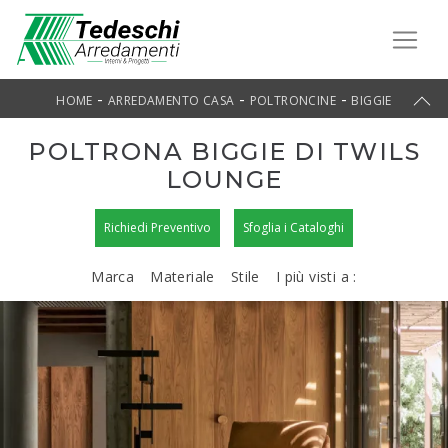
-
-
-
HOME
ARREDAMENTO CASA
POLTRONCINE
BIGGIE
POLTRONA BIGGIE DI TWILS
LOUNGE
Richiedi Preventivo
Sfoglia i Cataloghi
Marca
Materiale
Stile
I più visti a :