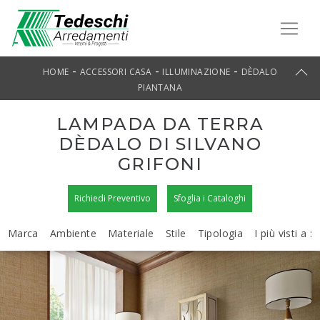
-
-
-
HOME
ACCESSORI CASA
ILLUMINAZIONE
DÈDALO
PIANTANA
LAMPADA DA TERRA
DÈDALO DI SILVANO
GRIFONI
Richiedi Preventivo
Sfoglia i Cataloghi
Marca
Ambiente
Materiale
Stile
Tipologia
I più visti a :