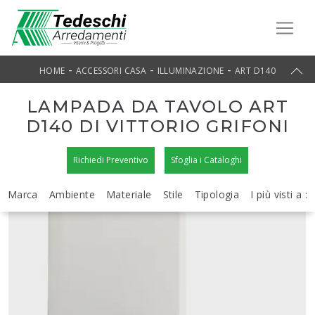
-
-
-
HOME
ACCESSORI CASA
ILLUMINAZIONE
ART D140
LAMPADA DA TAVOLO ART
D140 DI VITTORIO GRIFONI
Richiedi Preventivo
Sfoglia i Cataloghi
Marca
Ambiente
Materiale
Stile
Tipologia
I più visti a :