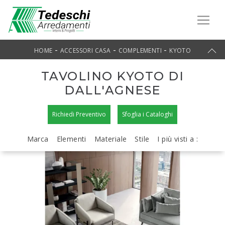
-
-
-
HOME
ACCESSORI CASA
COMPLEMENTI
KYOTO
TAVOLINO KYOTO DI
DALL'AGNESE
Richiedi Preventivo
Sfoglia i Cataloghi
Marca
Elementi
Materiale
Stile
I più visti a :