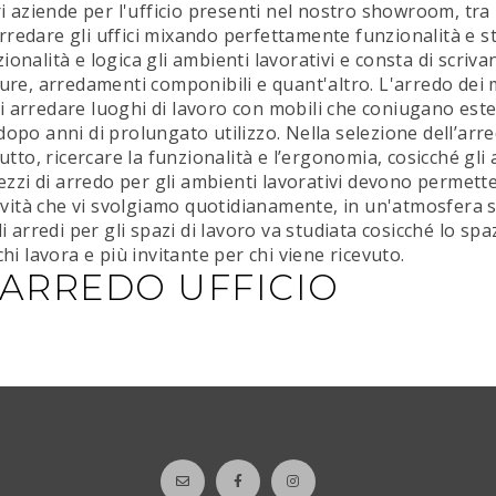
i aziende per l'ufficio presenti nel nostro showroom, tra l
edare gli uffici mixando perfettamente funzionalità e sti
onalità e logica gli ambienti lavorativi e consta di scriv
ure, arredamenti componibili e quant'altro. L'arredo dei 
 arredare luoghi di lavoro con mobili che coniugano esteti
opo anni di prolungato utilizzo. Nella selezione dell’arre
tutto, ricercare la funzionalità e l’ergonomia, cosicché gli
pezzi di arredo per gli ambienti lavorativi devono permett
ttività che vi svolgiamo quotidianamente, in un'atmosfera 
i arredi per gli spazi di lavoro va studiata cosicché lo sp
hi lavora e più invitante per chi viene ricevuto.
 ARREDO UFFICIO