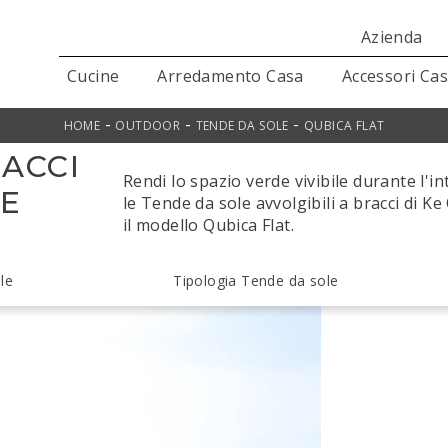
Azienda
Cucine
Arredamento Casa
Accessori Ca
-
-
-
HOME
OUTDOOR
TENDE DA SOLE
QUBICA FLAT
RACCI
Rendi lo spazio verde vivibile durante l'i
KE
le Tende da sole avvolgibili a bracci di 
il modello Qubica Flat.
le
Tipologia Tende da sole