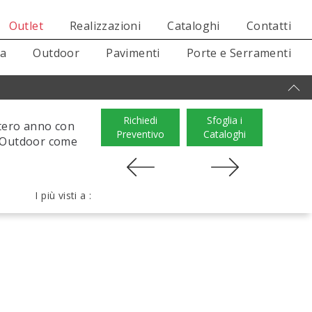
Outlet
Realizzazioni
Cataloghi
Contatti
sa
Outdoor
Pavimenti
Porte e Serramenti
Richiedi
Sfoglia i
ntero anno con
Preventivo
Cataloghi
Ke Outdoor come
I più visti a :