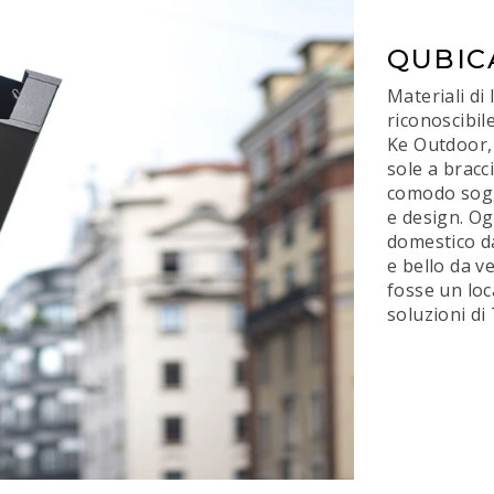
QUBIC
Materiali d
riconoscibil
Ke Outdoor, 
sole a bracc
comodo soggi
e design. Og
domestico da
e bello da v
fosse un loc
soluzioni di