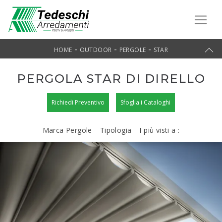
-
-
-
HOME
OUTDOOR
PERGOLE
STAR
PERGOLA STAR DI DIRELLO
Richiedi Preventivo
Sfoglia i Cataloghi
Marca Pergole
Tipologia
I più visti a :