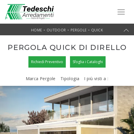
-
-
-
HOME
OUTDOOR
PERGOLE
QUICK
PERGOLA QUICK DI DIRELLO
Richiedi Preventivo
Sfoglia i Cataloghi
Marca Pergole
Tipologia
I più visti a :