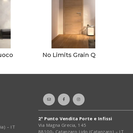
uoco
No Limits Grain Quercia
2º Punto Vendita Porte e Infissi
Via Magna Grecia, 145
ia) – IT
88100- Catanzaro Lido (Catanzaro) – IT