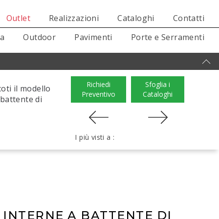
Outlet
Realizzazioni
Cataloghi
Contatti
sa
Outdoor
Pavimenti
Porte e Serramenti
Richiedi
Sfoglia i
oti il modello
Preventivo
Cataloghi
battente di
I più visti a :
 INTERNE A BATTENTE DI