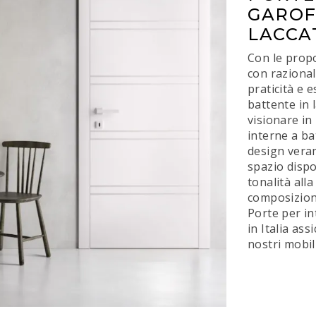
GAROFO
LACCA
Con le propo
con razional
praticità e e
battente in 
visionare in
interne a ba
design veram
spazio dispo
tonalità all
composizioni,
Porte per in
in Italia ass
nostri mobil