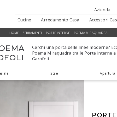
Azienda
Cucine
Arredamento Casa
Accessori Ca
-
-
-
HOME
SERRAMENTI
PORTE INTERNE
POEMA MIRAQUADRA
POEMA
Cerchi una porta delle linee moderne? Ecc
Poema Miraquadra tra le Porte interne a 
OFOLI
Garofoli.
riale
Stile
Apertura
PORTE