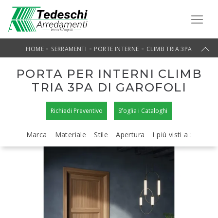
-
-
-
HOME
SERRAMENTI
PORTE INTERNE
CLIMB TRIA 3PA
PORTA PER INTERNI CLIMB
TRIA 3PA DI GAROFOLI
Richiedi Preventivo
Sfoglia i Cataloghi
Marca
Materiale
Stile
Apertura
I più visti a :