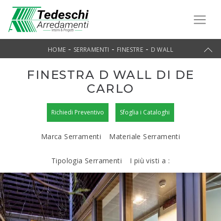
-
-
-
HOME
SERRAMENTI
FINESTRE
D WALL
FINESTRA D WALL DI DE
CARLO
Richiedi Preventivo
Sfoglia i Cataloghi
Marca Serramenti
Materiale Serramenti
Tipologia Serramenti
I più visti a :