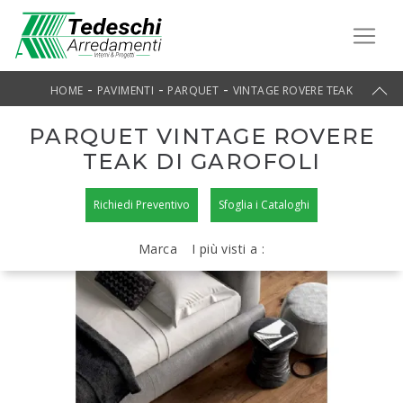
-
-
-
HOME
PAVIMENTI
PARQUET
VINTAGE ROVERE TEAK
PARQUET VINTAGE ROVERE
TEAK DI GAROFOLI
Richiedi Preventivo
Sfoglia i Cataloghi
Marca
I più visti a :