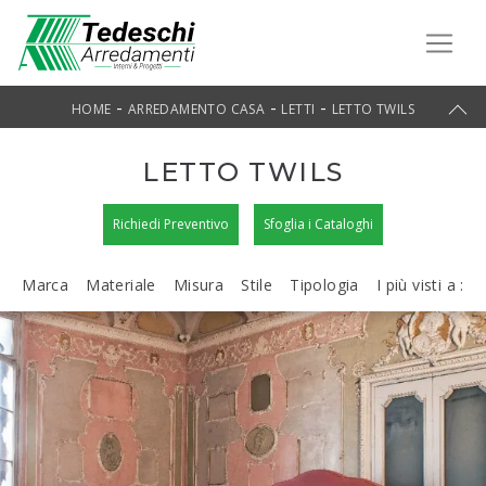
-
-
-
HOME
ARREDAMENTO CASA
LETTI
LETTO TWILS
LETTO TWILS
Richiedi Preventivo
Sfoglia i Cataloghi
Marca
Materiale
Misura
Stile
Tipologia
I più visti a :