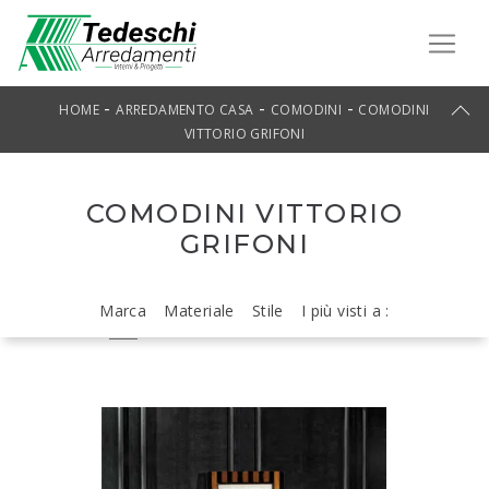
-
-
-
HOME
ARREDAMENTO CASA
COMODINI
COMODINI
VITTORIO GRIFONI
COMODINI VITTORIO
GRIFONI
Marca
Materiale
Stile
I più visti a :