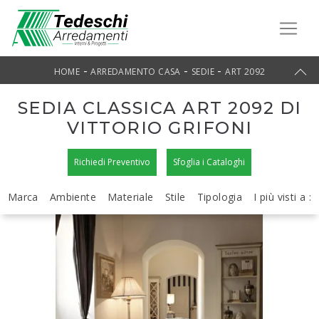
-
-
-
HOME
ARREDAMENTO CASA
SEDIE
ART 2092
SEDIA CLASSICA ART 2092 DI
VITTORIO GRIFONI
Richiedi Preventivo
Sfoglia i Cataloghi
Marca
Ambiente
Materiale
Stile
Tipologia
I più visti a :