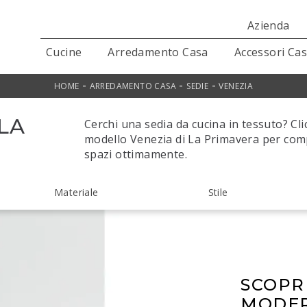
Azienda
Cucine
Arredamento Casa
Accessori Ca
-
-
-
HOME
ARREDAMENTO CASA
SEDIE
VENEZIA
 LA
Cerchi una sedia da cucina in tessuto? Clic
modello Venezia di La Primavera per comp
spazi ottimamente.
Materiale
Stile
SCOPR
MODER