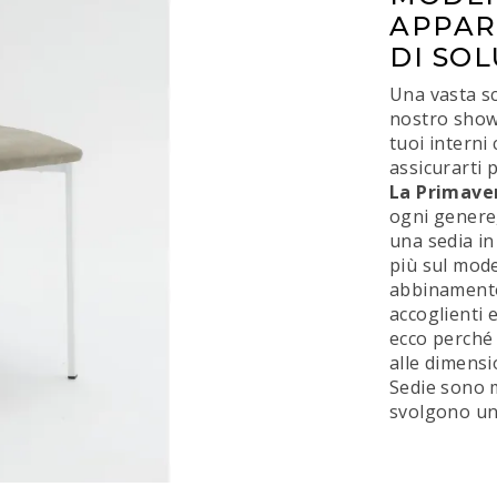
APPAR
DI SOL
Una vasta sc
nostro showr
tuoi interni
assicurarti 
La Primave
ogni genere
una sedia in
più sul mode
abbinamento
accoglienti 
ecco perché 
alle dimensi
Sedie sono m
svolgono un