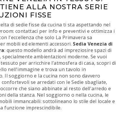
TIENE ALLA NOSTRA SERIE
UZIONI FISSE
elta di sedie fisse da cucina ti sta aspettando nel
oom: contattaci per info e preventivi e ottimizza i
 con l'eccellenza che solo La Primavera sa
per mobili ed elementi accessori.
Sedia Venezia di
ra
: questo modello andrà ad impreziosire spazi di
, specialmente ambientazioni moderne. Se vuoi
 tessuto per arricchire l’atmosfera di casa, scopri di
llo nell'immagine e trova un tavolo in
. Il soggiorno e la cucina non sono davvero
e confortevoli se arredati con le Sedie sbagliate,
occorre che siano abbinate al resto dell'arredo e
oni della stanza. Nel soggiorno o nella cucina, le
obili immancabili: sottolineano lo stile del locale e
a funzione imprescindibile.