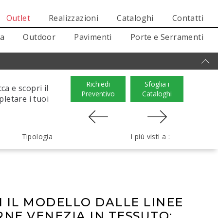
Outlet
Realizzazioni
Cataloghi
Contatti
sa
Outdoor
Pavimenti
Porte e Serramenti
Richiedi
Sfoglia i
ca e scopri il
Preventivo
Cataloghi
letare i tuoi
Tipologia
I più visti a :
I IL MODELLO DALLE LINEE
NE VENEZIA IN TESSUTO: