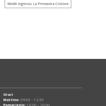
Mobili ingresso La Primavera Crotone
Kelly
Je
Orari
Mattino:
09:00 - 12:30
Pomeriggio:
16:00 - 20:00