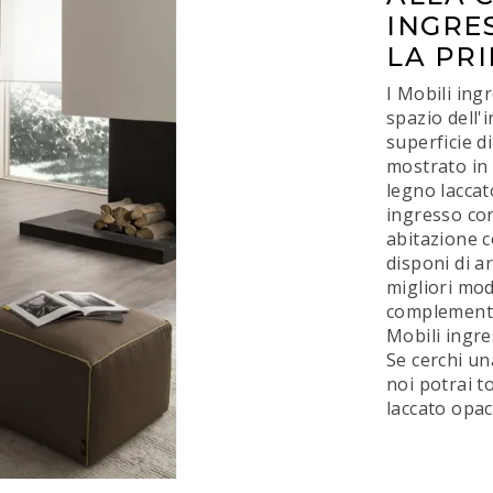
INGRE
LA PR
I Mobili ingr
spazio dell'
superficie d
mostrato in 
legno laccato
ingresso con
abitazione c
disponi di a
migliori mod
complementi 
Mobili ingre
Se cerchi un
noi potrai t
laccato opac