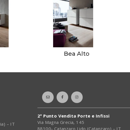
Bea Alto
2º Punto Vendita Porte e Infissi
Via Magna Grecia, 145
ia) – IT
88100- Catanzaro Lido (Catanzaro) – IT