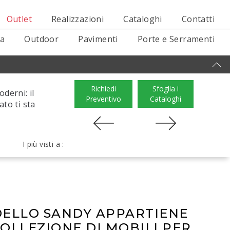
Outlet
Realizzazioni
Cataloghi
Contatti
sa
Outdoor
Pavimenti
Porte e Serramenti
Richiedi
Sfoglia i
derni: il
Preventivo
Cataloghi
to ti sta
I più visti a :
DELLO SANDY APPARTIENE
COLLEZIONE DI MOBILI PER