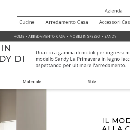
Azienda
Cucine
Arredamento Casa
Accessori Ca
-
-
-
HOME
ARREDAMENTO CASA
MOBILI INGRESSO
SANDY
IN
Una ricca gamma di mobili per ingressi mo
DY DI
modello Sandy La Primavera in legno lacca
aspettando per ultimare l'arredamento.
Materiale
Stile
IL MO
ALLA 