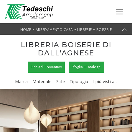
-
-
-
HOME
ARREDAMENTO CASA
LIBRERIE
BOISERIE
LIBRERIA BOISERIE DI
DALL'AGNESE
Richiedi Preventivo
Sfoglia i Cataloghi
Marca
Materiale
Stile
Tipologia
I più visti a :