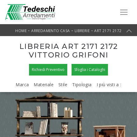
-
-
-
HOME
ARREDAMENTO CASA
LIBRERIE
ART 2171 2172
LIBRERIA ART 2171 2172
VITTORIO GRIFONI
Richiedi Preventivo
Sfoglia i Cataloghi
Marca
Materiale
Stile
Tipologia
I più visti a :