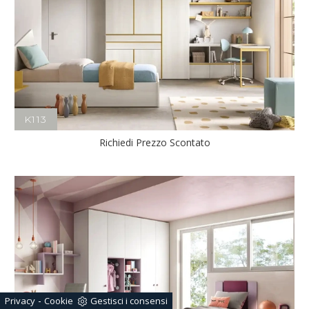
K113
Richiedi Prezzo Scontato
-
Privacy
Cookie
Gestisci i consensi