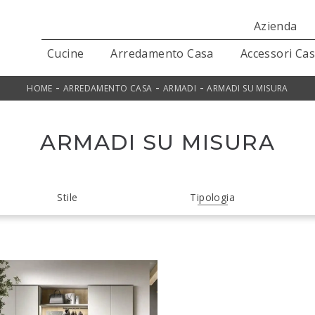
Azienda
Cucine
Arredamento Casa
Accessori Ca
-
-
-
HOME
ARREDAMENTO CASA
ARMADI
ARMADI SU MISURA
ARMADI SU MISURA
Stile
Tipologia