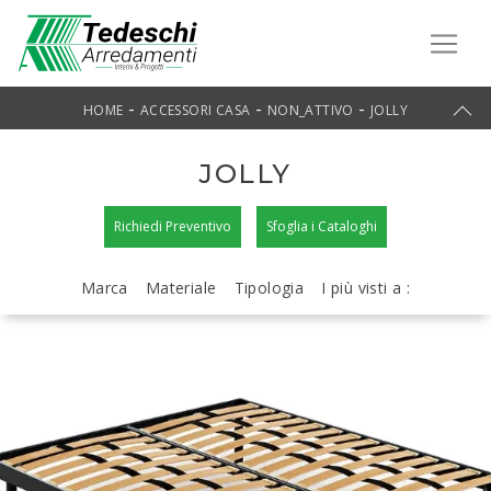
-
-
-
HOME
ACCESSORI CASA
NON_ATTIVO
JOLLY
JOLLY
Richiedi Preventivo
Sfoglia i Cataloghi
Marca
Materiale
Tipologia
I più visti a :