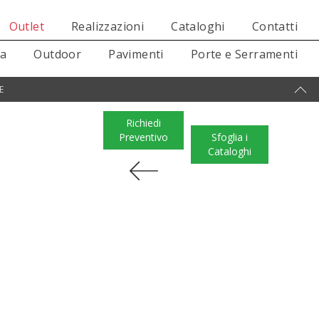
Outlet
Realizzazioni
Cataloghi
Contatti
sa
Outdoor
Pavimenti
Porte e Serramenti
E
Richiedi
Preventivo
Sfoglia i
Cataloghi