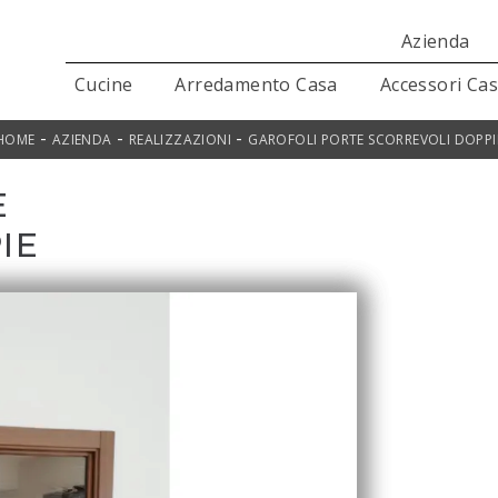
Azienda
Cucine
Arredamento Casa
Accessori Ca
-
-
-
HOME
AZIENDA
REALIZZAZIONI
GAROFOLI PORTE SCORREVOLI DOPPI
E
IE